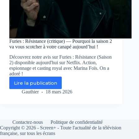
Furies : Résistance (critique) — Pourquoi la saison 2
va vous scotcher à votre canapé aujourd’hui !
Découvrez notre avis sur Furies : Résistance (Saison
2) disponible aujourd'hui sur Netflix. Action,
espionnage et casting royal avec Marina Foïs. On a
adoré !
Lire la publication
Furies
:
Gauthier
18 mars 2026
Résistance
(critique)
—
Pourquoi
la
Contactez-nous
Politique de confidentialité
saison
Copyright © 2026 - Screen+ - Toute l'actualité de la télévision
2
française, sur tous les écrans
va