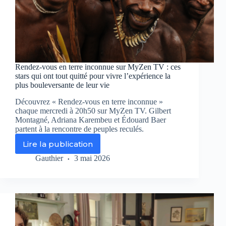
Rendez-vous en terre inconnue sur MyZen TV : ces
stars qui ont tout quitté pour vivre l’expérience la
plus bouleversante de leur vie
Découvrez « Rendez-vous en terre inconnue »
chaque mercredi à 20h50 sur MyZen TV. Gilbert
Montagné, Adriana Karembeu et Édouard Baer
partent à la rencontre de peuples reculés.
Lire la publication
Rendez-
vous
Gauthier
3 mai 2026
en
terre
inconnue
sur
MyZen
TV
: