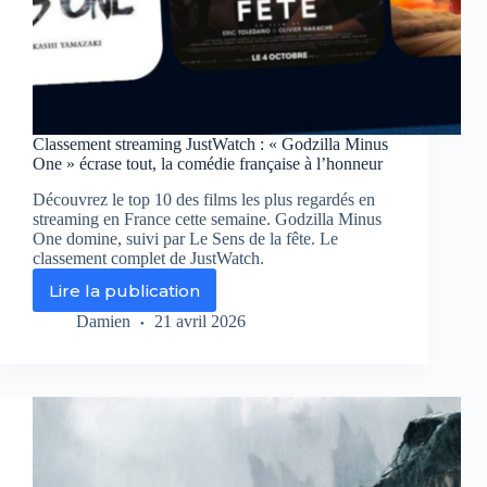
Classement streaming JustWatch : « Godzilla Minus
One » écrase tout, la comédie française à l’honneur
Découvrez le top 10 des films les plus regardés en
streaming en France cette semaine. Godzilla Minus
One domine, suivi par Le Sens de la fête. Le
classement complet de JustWatch.
Lire la publication
Classement
streaming
Damien
21 avril 2026
JustWatch
:
«
Godzilla
Minus
One
»
écrase