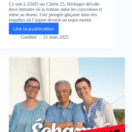
Ce soir à 21h05 sur Chérie 25, Héritages dévoile
deux histoires où la fortune attise les convoitises et
mène au drame. Une plongée glaçante dans des
enquêtes où l’argent devient un enjeu mortel.
Lire la publication
Héritages
sur
Gauthier
21 mars 2025
Chérie
25
:
fortunes
maudites,
quand
l’argent
mène
au
drame