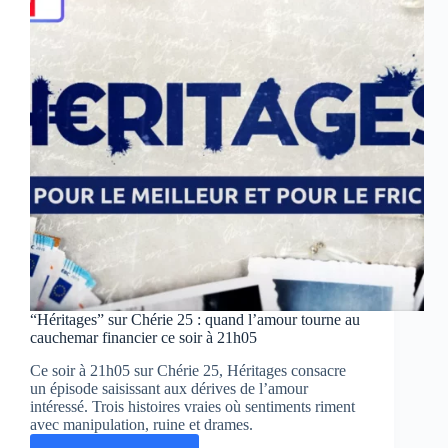
histoires
où
l’argent
mène
au
drame
“Héritages” sur Chérie 25 : quand l’amour tourne au
cauchemar financier ce soir à 21h05
Ce soir à 21h05 sur Chérie 25, Héritages consacre
un épisode saisissant aux dérives de l’amour
intéressé. Trois histoires vraies où sentiments riment
avec manipulation, ruine et drames.