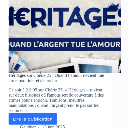
intéressé
ce
soir
à
21h05
sur
Chérie
25
Héritages sur Chérie 25 : Quand l’amour devient une
arme pour tuer et s’enrichir
Ce soir à 21h05 sur Chérie 25, « Héritages » revient
sur deux histoires où l'amour sert de couverture à des
crimes pour s'enrichir. Trahisons, meurtres,
manipulations : quand l’argent prend le pas sur les
sentiments.
Lire la publication
Héritages
sur
Gauthier
13 juin 2025