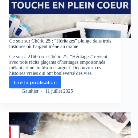
Ce soir sur Chérie 25 : “Héritages” plonge dans trois
histoires où l’argent mène au drame
Ce soir à 21h05 sur Chérie 25, “Héritages” revient
avec trois récits glaçants d’héritages empoisonnés
mêlant crime, trahison et argent. Découvrez ces
histoires vraies qui ont bouleversé des vies.
Lire la publication
Ce
soir
Gauthier
11 juillet 2025
sur
Chérie
25
:
“Héritages”
plonge
dans
trois