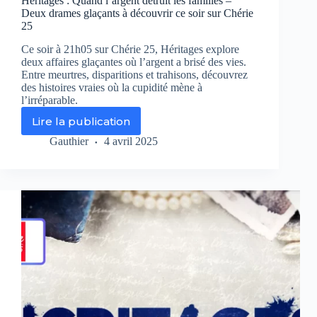
Héritages : Quand l’argent détruit les familles –
Deux drames glaçants à découvrir ce soir sur Chérie
25
Ce soir à 21h05 sur Chérie 25, Héritages explore
deux affaires glaçantes où l’argent a brisé des vies.
Entre meurtres, disparitions et trahisons, découvrez
des histoires vraies où la cupidité mène à
l’irréparable.
Lire la publication
Héritages
:
Gauthier
4 avril 2025
Quand
l’argent
détruit
les
familles
–
Deux
drames
glaçants
à
découvrir
ce
soir