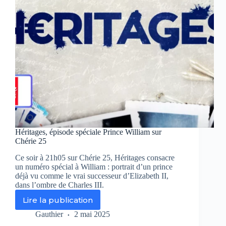
affaires
sulfureuses
qui
ont
choqué
la
France
Héritages, épisode spéciale Prince William sur
Chérie 25
Ce soir à 21h05 sur Chérie 25, Héritages consacre
un numéro spécial à William : portrait d’un prince
déjà vu comme le vrai successeur d’Elizabeth II,
dans l’ombre de Charles III.
Lire la publication
Héritages,
épisode
Gauthier
2 mai 2025
spéciale