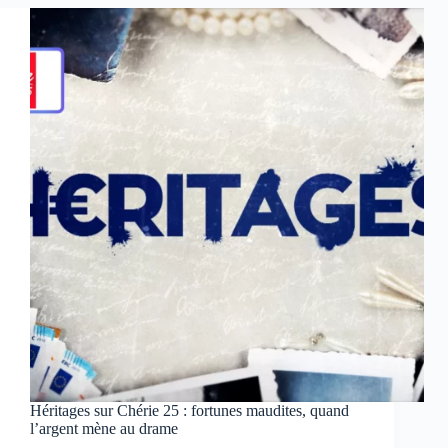
quand
fortune
rime
avec
trahison
–
Des
batailles
judiciaires
qui
font
scandale
Héritages sur Chérie 25 : fortunes maudites, quand
l’argent mène au drame