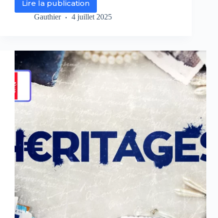
Lire la publication
“Héritages”
sur
Gauthier
4 juillet 2025
Chérie
25
:
quand
l’amour
tourne
au
cauchemar
financier
ce
soir
à
21h05