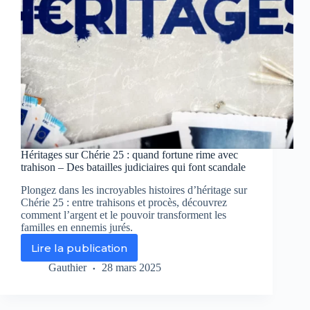
sur
Chérie
25
Héritages sur Chérie 25 : quand fortune rime avec
trahison – Des batailles judiciaires qui font scandale
Plongez dans les incroyables histoires d’héritage sur
Chérie 25 : entre trahisons et procès, découvrez
comment l’argent et le pouvoir transforment les
familles en ennemis jurés.
Lire la publication
Héritages
sur
Gauthier
28 mars 2025
Chérie
25
: