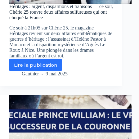
Héritages : argent, disparitions et trahisons — ce soir,
Chérie 25 rouvre deux affaires sulfureuses qui ont
choqué la France
Ce soir à 21h05 sur Chérie 25, le magazine
Héritages revient sur deux affaires emblématiques de
guerres d’héritage : l’assassinat d’Hélène Pastor à
Monaco et la disparition mystérieuse d’Agnès Le
Roux à Nice. Une plongée dans les drames
familiaux où l’argent est roi.
Lire la publication
Héritages
:
Gauthier
9 mai 2025
argent,
disparitions
et
trahisons
—
ce
soir,
Chérie
25
rouvre
deux