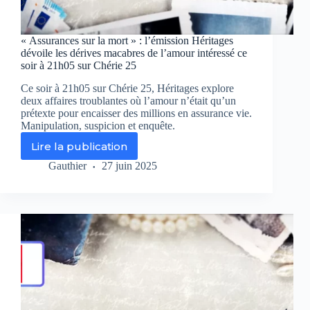
« Assurances sur la mort » : l’émission Héritages
dévoile les dérives macabres de l’amour intéressé ce
soir à 21h05 sur Chérie 25
Ce soir à 21h05 sur Chérie 25, Héritages explore
deux affaires troublantes où l’amour n’était qu’un
prétexte pour encaisser des millions en assurance vie.
Manipulation, suspicion et enquête.
Lire la publication
« Assurances
sur
Gauthier
27 juin 2025
la
mort »
:
l’émission
Héritages
dévoile
les
dérives
macabres
de
l’amour