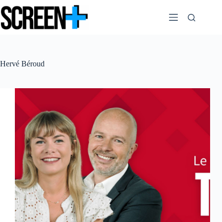
Passer
au
contenu
Hervé Béroud