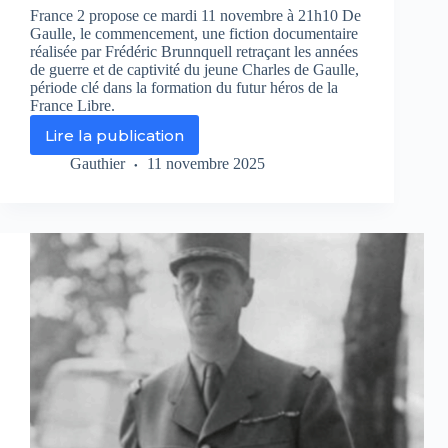
France 2 propose ce mardi 11 novembre à 21h10 De
Gaulle, le commencement, une fiction documentaire
réalisée par Frédéric Brunnquell retraçant les années
de guerre et de captivité du jeune Charles de Gaulle,
période clé dans la formation du futur héros de la
France Libre.
Lire la publication
«
De
Gauthier
11 novembre 2025
Gaulle,
le
commencement
»
:
les
premières
années
d’un
destin
hors
du
commun
sur
France