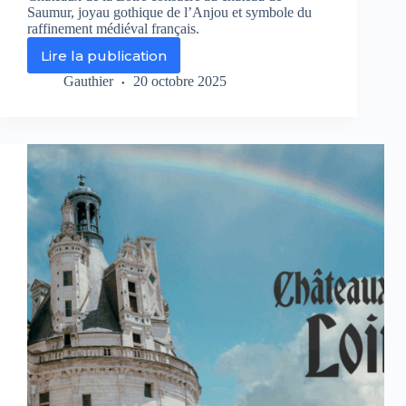
Saumur, joyau gothique de l’Anjou et symbole du
raffinement médiéval français.
Lire la publication
Le
château
Gauthier
20 octobre 2025
de
Saumur
:
joyau
médiéval
et
témoin
du
raffinement
royal,
à
(re)découvrir
sur
Le
Figaro
TV