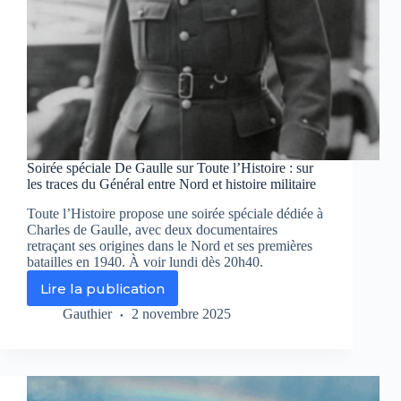
2
Soirée spéciale De Gaulle sur Toute l’Histoire : sur
les traces du Général entre Nord et histoire militaire
Toute l’Histoire propose une soirée spéciale dédiée à
Charles de Gaulle, avec deux documentaires
retraçant ses origines dans le Nord et ses premières
batailles en 1940. À voir lundi dès 20h40.
Lire la publication
Soirée
spéciale
Gauthier
2 novembre 2025
De
Gaulle
sur
Toute
l’Histoire