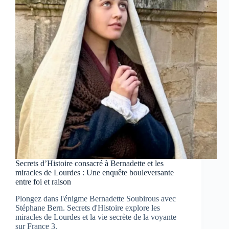
le
dossier
Ravaillac
ce
soir
sur
France
3
Secrets d’Histoire consacré à Bernadette et les
miracles de Lourdes : Une enquête bouleversante
entre foi et raison
Plongez dans l'énigme Bernadette Soubirous avec
Stéphane Bern. Secrets d'Histoire explore les
miracles de Lourdes et la vie secrète de la voyante
sur France 3.