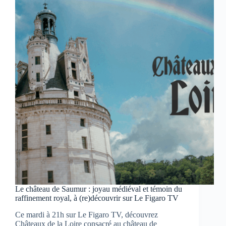
:
sur
les
traces
du
Général
entre
Nord
et
histoire
militaire
Le château de Saumur : joyau médiéval et témoin du
raffinement royal, à (re)découvrir sur Le Figaro TV
Ce mardi à 21h sur Le Figaro TV, découvrez
Châteaux de la Loire consacré au château de