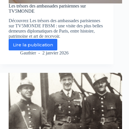
Les trésors des ambassades parisiennes sur
TV5MONDE
Découvrez Les trésors des ambassades parisiennes
sur TV5MONDE FBSM : une visite des plus belles
demeures diplomatiques de Paris, entre histoire,
patrimoine et art de recevoir.
Lire la publication
Les
trésors
Gauthier
2 janvier 2026
des
ambassades
parisiennes
sur
TV5MONDE