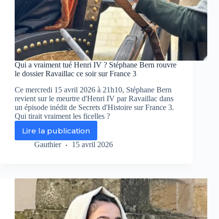
Qui a vraiment tué Henri IV ? Stéphane Bern rouvre
le dossier Ravaillac ce soir sur France 3
Ce mercredi 15 avril 2026 à 21h10, Stéphane Bern
revient sur le meurtre d'Henri IV par Ravaillac dans
un épisode inédit de Secrets d'Histoire sur France 3.
Qui tirait vraiment les ficelles ?
Lire la publication
Qui
a
Gauthier
15 avril 2026
vraiment
tué
Henri
IV
?
Stéphane
Bern
rouvre