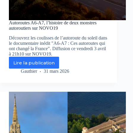
Autoroutes A6-A7, l’histoire de deux monstres
autoroutiers sur NOVO19
Découvrez les coulisses de l’autoroute du soleil dans
le documentaire inédit "A6-A7 : Ces autoroutes qui
ont changé la France". Diffusion ce vendredi 3 avril
à 21h10 sur NOVO19.
Lire la publication
Autoroutes
A6-
Gauthier
31 mars 2026
A7,
l’histoire
de
deux
monstres
autoroutiers
sur
NOVO19