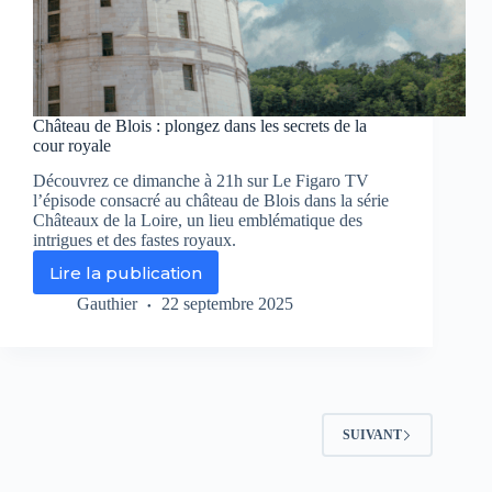
Château de Blois : plongez dans les secrets de la
cour royale
Découvrez ce dimanche à 21h sur Le Figaro TV
l’épisode consacré au château de Blois dans la série
Châteaux de la Loire, un lieu emblématique des
intrigues et des fastes royaux.
Lire la publication
Château
de
Gauthier
22 septembre 2025
Blois
:
plongez
dans
les
secrets
SUIVANT
de
la
cour