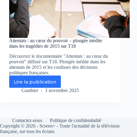
Attentats : au cœur du pouvoir – plongée inédite
dans les tragédies de 2015 sur T18
Découvrez le documentaire "Attentats : au cœur du
pouvoir" diffusé sur T18. Plongée inédite dans les
attentats de 2015 et les coulisses des décisions
politiques françaises.
Lire la publication
Attentats
:
Gauthier
3 novembre 2025
au
cœur
du
pouvoir
–
Contactez-nous
Politique de confidentialité
plongée
Copyright © 2026 - Screen+ - Toute l'actualité de la télévision
inédite
française, sur tous les écrans
dans