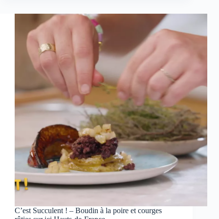
:
une
nuit
exceptionnelle
avec
Jean-
Baptiste
Guegan,
Gaëtan
Roussel,
Sam
Sauvage
et
&Fusion
C’est Succulent ! – Boudin à la poire et courges