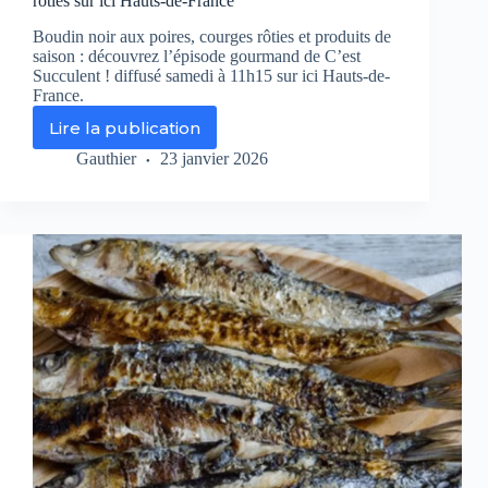
rôties sur ici Hauts-de-France
Boudin noir aux poires, courges rôties et produits de
saison : découvrez l’épisode gourmand de C’est
Succulent ! diffusé samedi à 11h15 sur ici Hauts-de-
France.
Lire la publication
C’est
Succulent
Gauthier
23 janvier 2026
!
–
Boudin
à
la
poire
et
courges
rôties
sur
ici
Hauts-
de-
France