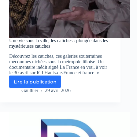
Une vie sous la ville, les catiches : plongée dans les
mystérieuses catiches
Découvrez les catiches, ces galeries souterraines
méconnues nichées sous la métropole lilloise. Un
documentaire inédit signé La France en vrai, à voir
le 30 avril sur ICI Hauts-de-France et france.tv.
Lire la publication
Une
vie
Gauthier
29 avril 2026
sous
la
ville,
les
catiches
:
plongée
dans