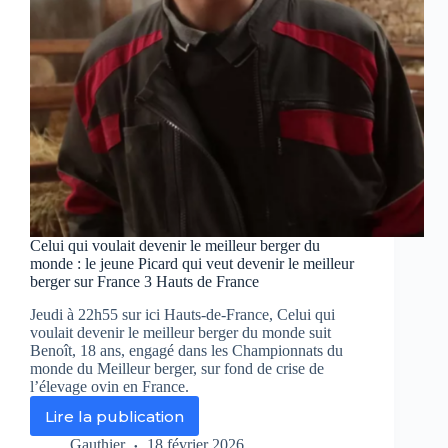
réconcilier
vos
enfants
avec
les
légumes
verts
Celui qui voulait devenir le meilleur berger du
monde : le jeune Picard qui veut devenir le meilleur
berger sur France 3 Hauts de France
Jeudi à 22h55 sur ici Hauts-de-France, Celui qui
voulait devenir le meilleur berger du monde suit
Benoît, 18 ans, engagé dans les Championnats du
monde du Meilleur berger, sur fond de crise de
l’élevage ovin en France.
Lire la publication
Celui
qui
Gauthier
18 février 2026