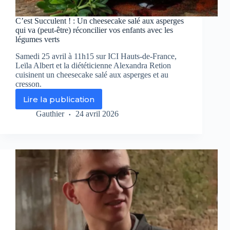
C’est Succulent ! : Un cheesecake salé aux asperges
qui va (peut-être) réconcilier vos enfants avec les
légumes verts
Samedi 25 avril à 11h15 sur ICI Hauts-de-France,
Leïla Albert et la diététicienne Alexandra Retion
cuisinent un cheesecake salé aux asperges et au
cresson.
Lire la publication
C’est
Succulent
Gauthier
24 avril 2026
!
:
Un
cheesecake
salé
aux
asperges
qui
va
(peut-
être)