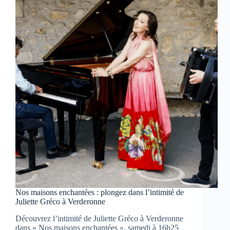
Harengs
et
à
la
Coquille
de
Dieppe
sur
ici
Hauts-
de-
France
Nos maisons enchantées : plongez dans l’intimité de
Juliette Gréco à Verderonne
Découvrez l’intimité de Juliette Gréco à Verderonne
dans « Nos maisons enchantées », samedi à 16h25