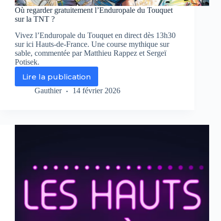
Où regarder gratuitement l’Enduropale du Touquet
sur la TNT ?
Vivez l’Enduropale du Touquet en direct dès 13h30
sur ici Hauts-de-France. Une course mythique sur
sable, commentée par Matthieu Rappez et Sergeï
Potisek.
Lire la publication
Où
regarder
Gauthier
14 février 2026
gratuitement
l’Enduropale
du
Touquet
sur
la
TNT
?