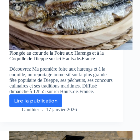
Plongée au cœur de la Foire aux Harengs et à la
Coquille de Dieppe sur ici Hauts-de-France
Découvrez Ma première foire aux harengs et à la
coquille, un reportage immersif sur la plus grande
fête populaire de Dieppe, ses pêcheurs, ses concours
culinaires et ses traditions maritimes. Diffusé
dimanche à 12h55 sur ici Hauts-de-France.
Lire la publication
Plongée
au
Gauthier
17 janvier 2026
cœur
de
la
Foire
aux