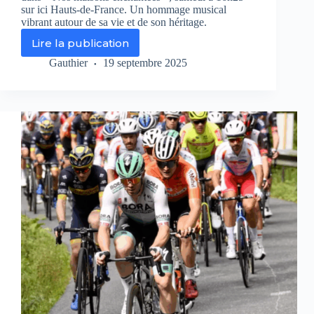
sur ici Hauts-de-France. Un hommage musical
vibrant autour de sa vie et de son héritage.
Lire la publication
Nos
maisons
Gauthier
19 septembre 2025
enchantées
:
plongez
dans
l’intimité
de
Juliette
Gréco
à
Verderonne