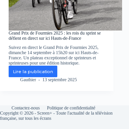
Grand Prix de Fourmies 2025 : les rois du sprint se
défient en direct sur ici Hauts-de-France
Suivez en direct le Grand Prix de Fourmies 2025,
dimanche 14 septembre à 15h20 sur ici Hauts-de-
France. Un plateau exceptionnel de sprinteurs et
sprinteuses pour une édition historique.
Lire la publication
Grand
Prix
Gauthier
13 septembre 2025
de
Fourmies
2025
:
les
Contactez-nous
Politique de confidentialité
rois
Copyright © 2026 - Screen+ - Toute l'actualité de la télévision
du
française, sur tous les écrans
sprint
se