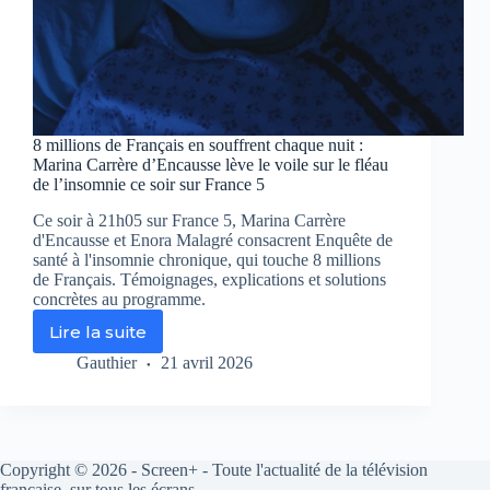
8 millions de Français en souffrent chaque nuit :
Marina Carrère d’Encausse lève le voile sur le fléau
de l’insomnie ce soir sur France 5
Ce soir à 21h05 sur France 5, Marina Carrère
d'Encausse et Enora Malagré consacrent Enquête de
santé à l'insomnie chronique, qui touche 8 millions
de Français. Témoignages, explications et solutions
concrètes au programme.
Lire la suite
8
millions
Gauthier
21 avril 2026
de
Français
en
souffrent
chaque
Copyright © 2026 - Screen+ - Toute l'actualité de la télévision
nuit
française, sur tous les écrans