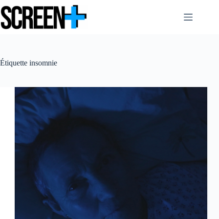
Passer
au
contenu
Étiquette
insomnie