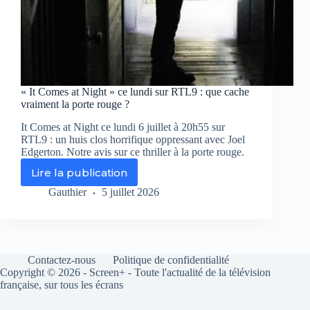
« It Comes at Night » ce lundi sur RTL9 : que cache
vraiment la porte rouge ?
It Comes at Night ce lundi 6 juillet à 20h55 sur
RTL9 : un huis clos horrifique oppressant avec Joel
Edgerton. Notre avis sur ce thriller à la porte rouge.
Lire la publication
«
It
Gauthier
5 juillet 2026
Comes
at
Night
»
ce
Contactez-nous
Politique de confidentialité
lundi
Copyright © 2026 - Screen+ - Toute l'actualité de la télévision
sur
française, sur tous les écrans
RTL9
: