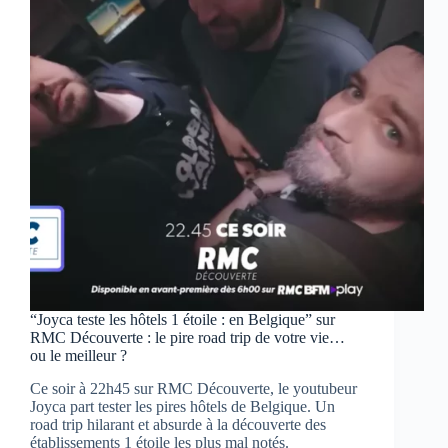
pires
lieux
d’Espagne
sur
RMC
Découverte
“Joyca teste les hôtels 1 étoile : en Belgique” sur
RMC Découverte : le pire road trip de votre vie…
ou le meilleur ?
Ce soir à 22h45 sur RMC Découverte, le youtubeur
Joyca part tester les pires hôtels de Belgique. Un
road trip hilarant et absurde à la découverte des
établissements 1 étoile les plus mal notés.