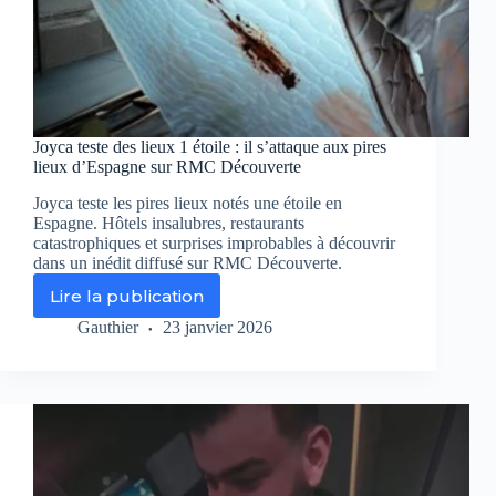
Joyca teste des lieux 1 étoile : il s’attaque aux pires
lieux d’Espagne sur RMC Découverte
Joyca teste les pires lieux notés une étoile en
Espagne. Hôtels insalubres, restaurants
catastrophiques et surprises improbables à découvrir
dans un inédit diffusé sur RMC Découverte.
Lire la publication
Joyca
teste
Gauthier
23 janvier 2026
des
lieux
1
étoile
:
il
s’attaque
aux