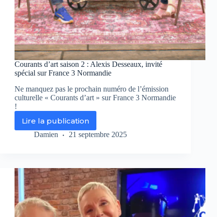
Courants d’art saison 2 : Alexis Desseaux, invité
spécial sur France 3 Normandie
Ne manquez pas le prochain numéro de l’émission
culturelle « Courants d’art » sur France 3 Normandie
!
Lire la publication
Courants
d’art
Damien
21 septembre 2025
saison
2
:
Alexis
Desseaux,
invité
spécial
sur
France