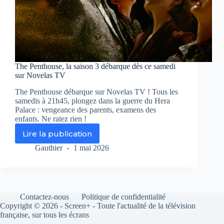
The Penthouse, la saison 3 débarque dès ce samedi
sur Novelas TV
The Penthouse débarque sur Novelas TV ! Tous les
samedis à 21h45, plongez dans la guerre du Hera
Palace : vengeance des parents, examens des
enfants. Ne ratez rien !
Lire la publication
The
Penthouse,
Gauthier
1 mai 2026
la
saison
3
débarque
dès
Contactez-nous
Politique de confidentialité
ce
Copyright © 2026 - Screen+ - Toute l'actualité de la télévision
samedi
française, sur tous les écrans
sur