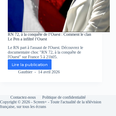
RN 72, à la conquête de l’Ouest : Comment le clan
Le Pen a infiltré l’Ouest
Le RN part à l'assaut de l'Ouest. Découvrez le
documentaire choc "RN 72, à la conquête de
l'Ouest" sur France 5 à 21h05.
Lire la publication
RN
72,
Gauthier
14 avril 2026
à
la
conquête
de
l’Ouest
Contactez-nous
Politique de confidentialité
:
Copyright © 2026 - Screen+ - Toute l'actualité de la télévision
Comment
française, sur tous les écrans
le
clan