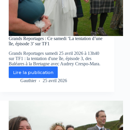
Grands Reportages : Ce samedi ‘La tentation d’une
île, épisode 3’ sur TF1
Grands Reportages samedi 25 avril 2026 à 13h40
sur TF1 : la tentation d'une île, épisode 3, des
Baléares à la Bretagne avec Audrey Crespo-Mara.
Lire la publication
Grands
Reportages
Gauthier
25 avril 2026
:
Ce
samedi
‘La
tentation
d’une
île,
épisode
3’