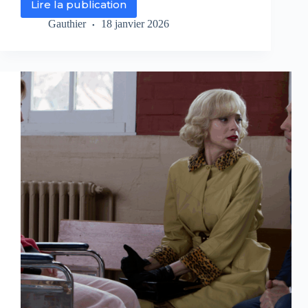
Lire la publication
Les
Petits
Gauthier
18 janvier 2026
Meurtres
d’Agatha
Christie
:
deux
enquêtes
sur
RMC
Life