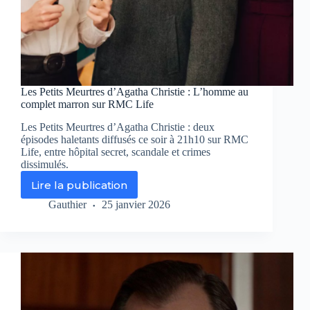
Les Petits Meurtres d’Agatha Christie : L’homme au
complet marron sur RMC Life
Les Petits Meurtres d’Agatha Christie : deux
épisodes haletants diffusés ce soir à 21h10 sur RMC
Life, entre hôpital secret, scandale et crimes
dissimulés.
Lire la publication
Les
Petits
Gauthier
25 janvier 2026
Meurtres
d’Agatha
Christie
:
L’homme
au
complet
marron