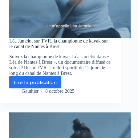
Léa Jamelot sur TVR, la championne de kayak sur
le canal de Nantes à Brest
Suivez la championne de kayak Léa Jamelot dans «
Léa de Nantes à Brest », un documentaire diffusé ce
soir à 21h sur TVR. Un défi sportif de 12 jours le
long du canal de Nantes à Brest.
Lire la publication
Léa
Jamelot
Gauthier
8 octobre 2025
sur
TVR,
la
championne
de
kayak
sur
le