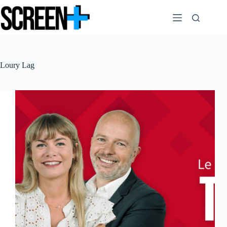
Passer
au
contenu
Loury Lag