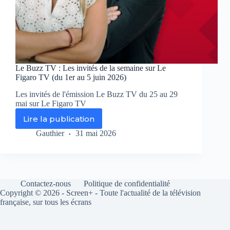
Le Buzz TV : Les invités de la semaine sur Le
Figaro TV (du 1er au 5 juin 2026)
Les invités de l'émission Le Buzz TV du 25 au 29
mai sur Le Figaro TV
Lire la publication
Le
Buzz
Gauthier
31 mai 2026
TV
:
Les
invités
de
Contactez-nous
Politique de confidentialité
la
Copyright © 2026 - Screen+ - Toute l'actualité de la télévision
semaine
française, sur tous les écrans
sur
Le