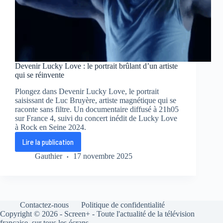
Devenir Lucky Love : le portrait brûlant d’un artiste
qui se réinvente
Plongez dans Devenir Lucky Love, le portrait
saisissant de Luc Bruyère, artiste magnétique qui se
raconte sans filtre. Un documentaire diffusé à 21h05
sur France 4, suivi du concert inédit de Lucky Love
à Rock en Seine 2024.
Lire la publication
Devenir
Lucky
Gauthier
17 novembre 2025
Love
:
le
portrait
brûlant
Contactez-nous
Politique de confidentialité
d’un
Copyright © 2026 - Screen+ - Toute l'actualité de la télévision
artiste
française, sur tous les écrans