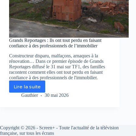
Grands Reportages : Ils ont tout perdu en faisant
confiance à des professionnels de l’immobilier
Constructeur disparu, malfaçons, arnaques à la
rénovation… Dans ce premier épisode de Grands
Reportages diffusé le 31 mai sur TF1, des familles
racontent comment elles ont tout perdu en faisant
confiance à des professionnels de l'immobilier.
Lire la suite
Grands
Reportages
Gauthier
30 mai 2026
:
Ils
ont
tout
perdu
Copyright © 2026 - Screen+ - Toute l'actualité de la télévision
en
française, sur tous les écrans
faisant