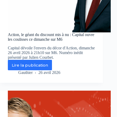
Action, le géant du discount mis à nu : Capital ouvre
les coulisses ce dimanche sur M6
Capital dévoile l'envers du décor d'Action, dimanche
26 avril 2026 à 21h10 sur M6. Numéro inédit
présenté par Julien Courbet.
Lire la publication
Action,
le
Gauthier
26 avril 2026
géant
du
discount
mis
à
nu
:
Capital
ouvre