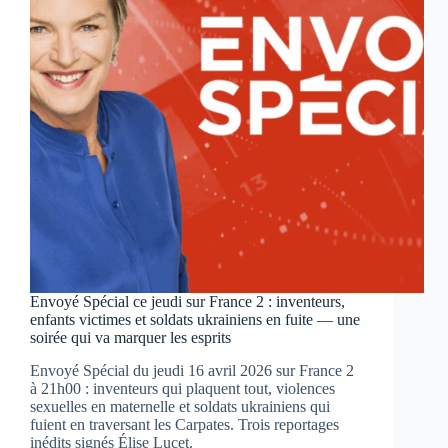
les
coulisses
ce
dimanche
sur
M6
Envoyé Spécial ce jeudi sur France 2 : inventeurs,
enfants victimes et soldats ukrainiens en fuite — une
soirée qui va marquer les esprits
Envoyé Spécial du jeudi 16 avril 2026 sur France 2
à 21h00 : inventeurs qui plaquent tout, violences
sexuelles en maternelle et soldats ukrainiens qui
fuient en traversant les Carpates. Trois reportages
inédits signés Élise Lucet.