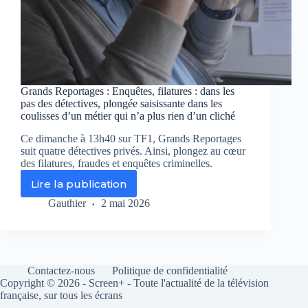
Grands Reportages : Enquêtes, filatures : dans les
pas des détectives, plongée saisissante dans les
coulisses d’un métier qui n’a plus rien d’un cliché
Ce dimanche à 13h40 sur TF1, Grands Reportages
suit quatre détectives privés. Ainsi, plongez au cœur
des filatures, fraudes et enquêtes criminelles.
Lire la publication
Grands
Reportages
Gauthier
2 mai 2026
:
Enquêtes,
filatures
:
dans
Contactez-nous
Politique de confidentialité
les
Copyright © 2026 - Screen+ - Toute l'actualité de la télévision
pas
française, sur tous les écrans
des