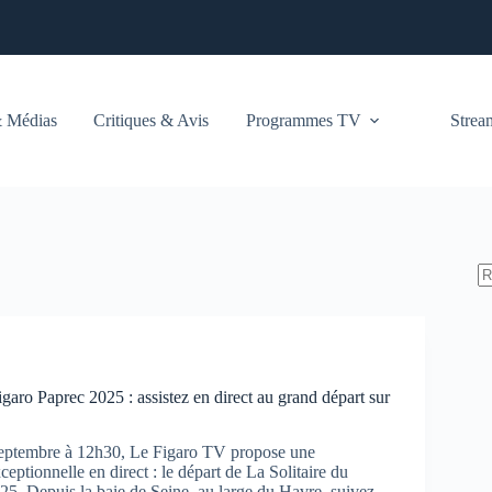
 Médias
Critiques & Avis
Programmes TV
Stre
igaro Paprec 2025 : assistez en direct au grand départ sur
eptembre à 12h30, Le Figaro TV propose une
ceptionnelle en direct : le départ de La Solitaire du
25. Depuis la baie de Seine, au large du Havre, suivez