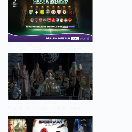
Reprise de la Ligue 2 BKT : Le grand retour
des clubs historiques sur beIN SPORTS
Classement séries JustWatch : « House of the
Dragon » intouchable, « GIGN » sur le
podium