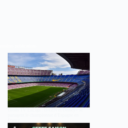
rnières publications
Droits TV LaLiga : DAZN et Disney+ se
partagent le championnat d’Espagne en
France