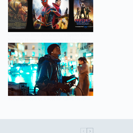
Classement films JustWatch : « Spider-Man :
No Way Home » s’empare de la 1ère place
Soirée Livreurs ce 4 août sur CINE+festival