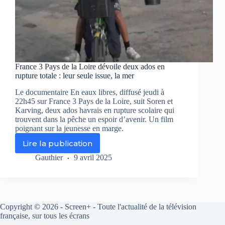
France 3 Pays de la Loire dévoile deux ados en
rupture totale : leur seule issue, la mer
Le documentaire En eaux libres, diffusé jeudi à
22h45 sur France 3 Pays de la Loire, suit Soren et
Karving, deux ados havrais en rupture scolaire qui
trouvent dans la pêche un espoir d’avenir. Un film
poignant sur la jeunesse en marge.
Lire la publication
France
3
Gauthier
9 avril 2025
Pays
de
la
Loire
dévoile
Copyright © 2026 - Screen+ - Toute l'actualité de la télévision
deux
française, sur tous les écrans
ados