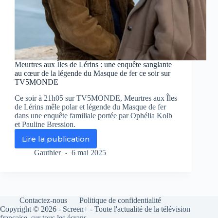
Meurtres aux Îles de Lérins : une enquête sanglante
au cœur de la légende du Masque de fer ce soir sur
TV5MONDE
Ce soir à 21h05 sur TV5MONDE, Meurtres aux Îles
de Lérins mêle polar et légende du Masque de fer
dans une enquête familiale portée par Ophélia Kolb
et Pauline Bression.
Lire la publication
Meurtres
aux
Gauthier
6 mai 2025
Îles
de
Lérins
:
une
Contactez-nous
Politique de confidentialité
enquête
Copyright © 2026 - Screen+ - Toute l'actualité de la télévision
sanglante
française, sur tous les écrans