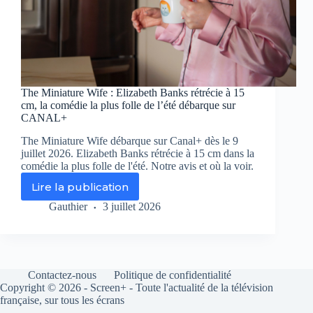
The Miniature Wife : Elizabeth Banks rétrécie à 15
cm, la comédie la plus folle de l’été débarque sur
CANAL+
The Miniature Wife débarque sur Canal+ dès le 9
juillet 2026. Elizabeth Banks rétrécie à 15 cm dans la
comédie la plus folle de l'été. Notre avis et où la voir.
Lire la publication
The
Miniature
Gauthier
3 juillet 2026
Wife
:
Elizabeth
Banks
rétrécie
Contactez-nous
Politique de confidentialité
à
Copyright © 2026 - Screen+ - Toute l'actualité de la télévision
15
française, sur tous les écrans
cm,