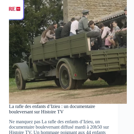
dans
un
documentaire
inédit
bouleversant
sur
LCP
à
20h30
La rafle des enfants d’Izieu : un documentaire
bouleversant sur Histoire TV
Ne manquez pas La rafle des enfants d’Izieu, un
documentaire bouleversant diffusé mardi à 20h50 sur
Histoire TV. Un hommage poignant aux 44 enfants