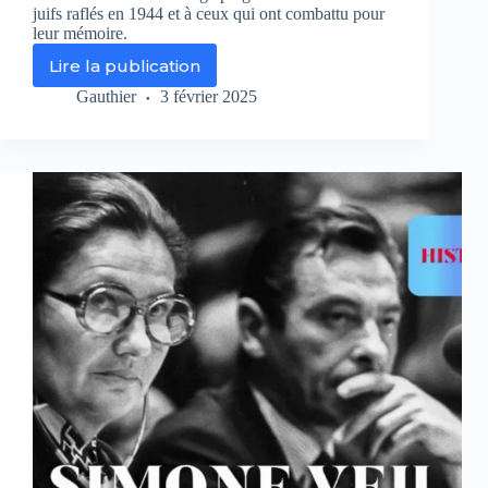
juifs raflés en 1944 et à ceux qui ont combattu pour
leur mémoire.
Lire la publication
La
rafle
Gauthier
3 février 2025
des
enfants
d’Izieu
:
un
documentaire
bouleversant
sur
Histoire
TV