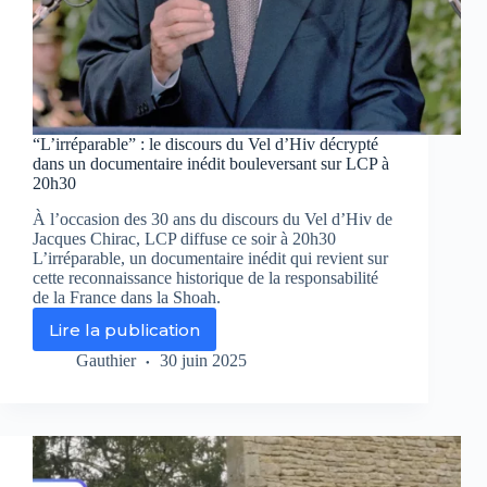
“L’irréparable” : le discours du Vel d’Hiv décrypté
dans un documentaire inédit bouleversant sur LCP à
20h30
À l’occasion des 30 ans du discours du Vel d’Hiv de
Jacques Chirac, LCP diffuse ce soir à 20h30
L’irréparable, un documentaire inédit qui revient sur
cette reconnaissance historique de la responsabilité
de la France dans la Shoah.
Lire la publication
“L’irréparable”
:
Gauthier
30 juin 2025
le
discours
du
Vel
d’Hiv
décrypté