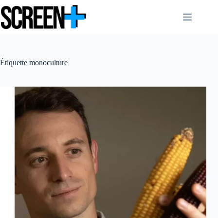
Passer
au
contenu
Étiquette
monoculture