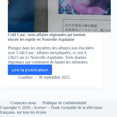
Cold Case : trois affaires régionales qui hantent
encore les esprits en Nouvelle-Aquitaine
Plongez dans les mystères des affaires non élucidées
avec Cold Case : affaires inexpliquées, ce soir à
23h15 sur ici Nouvelle-Aquitaine. Trois drames
régionaux qui continuent de hanter les mémoires.
Lire la publication
Cold
Case
Gauthier
30 septembre 2025
:
trois
affaires
régionales
qui
Contactez-nous
Politique de confidentialité
hantent
Copyright © 2026 - Screen+ - Toute l'actualité de la télévision
encore
française, sur tous les écrans
les