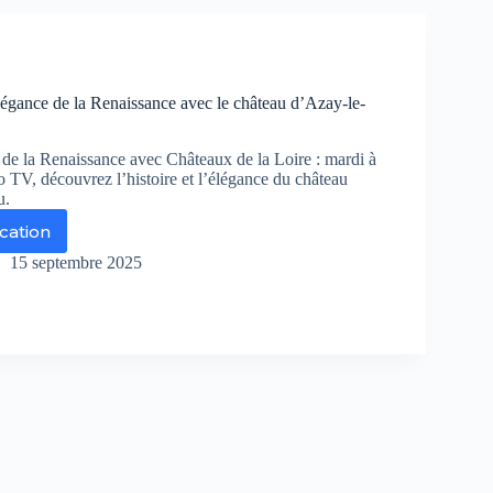
isite
s
isons
ngereuses
légance de la Renaissance avec le château d’Azay-le-
de la Renaissance avec Châteaux de la Loire : mardi à
 TV, découvrez l’histoire et l’élégance du château
u.
ication
ongez
ns
15 septembre 2025
légance
naissance
ec
âteau
zay-
deau