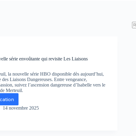
velle série envoûtante qui revisite Les Liaisons
il, la nouvelle série HBO disponible dès aujourd’hui,
e des Liaisons Dangereuses. Entre vengeance,
assion, suivez l’ascension dangereuse d’Isabelle vers le
 de Merteuil.
ication
teuil
14 novembre 2025
uvelle
ie
voûtante
De