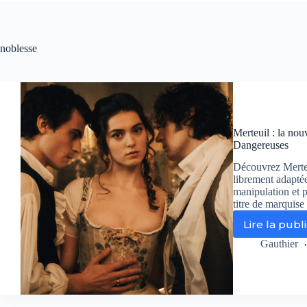
noblesse
Merteuil : la nou
Dangereuses
Découvrez Merteu
librement adapté
manipulation et p
titre de marquise
Lire la publ
Mer
:
Gauthier
la
no
sér
en