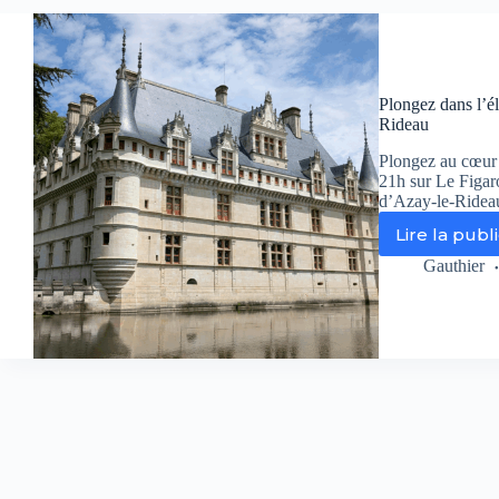
qui
rev
Le
Lia
Da
Plongez dans l’é
Rideau
Plongez au cœur 
21h sur Le Figaro
d’Azay-le-Ridea
Lire la publ
Pl
da
Gauthier
l’é
de
la
Re
av
le
ch
d’A
le-
Ri