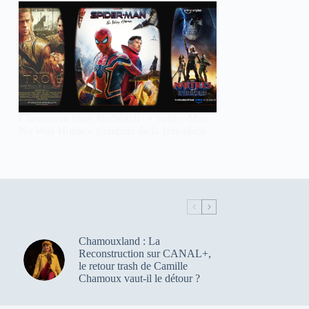
Classement films JustWatch : « Spider-Man :
No Way Home » s’empare de la 1ère place
Chamouxland : La
Reconstruction sur CANAL+,
le retour trash de Camille
Chamoux vaut-il le détour ?