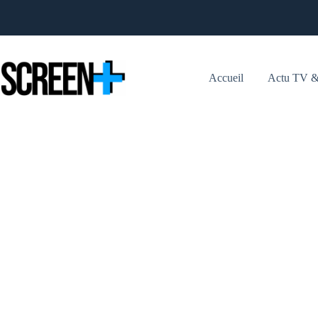
Passer
au
contenu
Accueil
Actu TV &