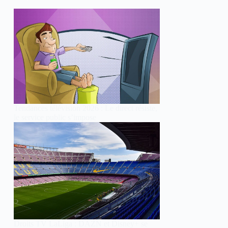
Tendances télévision 2026 : Le direct résiste,
le service public s’impose
Droits TV LaLiga : DAZN et Disney+ se