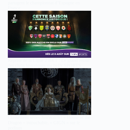
partagent le championnat d’Espagne en
France
Reprise de la Ligue 2 BKT : Le grand retour
des clubs historiques sur beIN SPORTS
Classement séries JustWatch : « House of the
Dragon » intouchable, « GIGN » sur le
podium