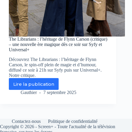
The Librarians : l’héritage de Flynn Carson (critique)
– une nouvelle ère magique dès ce soir sur Syfy et
Universal+
Découvrez The Librarians : l’héritage de Flynn
Carson, le spin-off plein de magie et d’humour,
diffusé ce soir à 21h sur Syfy puis sur Universal+.
Notre critique.
Lire la publication
The
Librarians
Gauthier
7 septembre 2025
:
l’héritage
de
Flynn
Carson
Contactez-nous
Politique de confidentialité
(critique)
Copyright © 2026 - Screen+ - Toute l'actualité de la télévision
–
française, sur tous les écrans