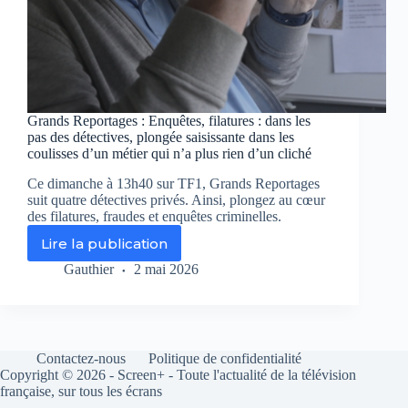
Grands Reportages : Enquêtes, filatures : dans les
pas des détectives, plongée saisissante dans les
coulisses d’un métier qui n’a plus rien d’un cliché
Ce dimanche à 13h40 sur TF1, Grands Reportages
suit quatre détectives privés. Ainsi, plongez au cœur
des filatures, fraudes et enquêtes criminelles.
Lire la publication
Grands
Reportages
Gauthier
2 mai 2026
:
Enquêtes,
filatures
:
dans
Contactez-nous
Politique de confidentialité
les
Copyright © 2026 - Screen+ - Toute l'actualité de la télévision
pas
française, sur tous les écrans
des