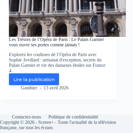
Les Trésors de l’Opéra de Paris : Le Palais Garnier
vous ouvre ses portes comme jamais !
Explorez les coulisses de l’Opéra de Paris avec
Sophie Jovillard : artisanat d'exception, secrets du
Palais Garnier et vie des danseurs étoiles sur France
4.
Lire la publication
Les
Trésors
Gauthier
13 avril 2026
de
l’Opéra
de
Paris
:
Contactez-nous
Politique de confidentialité
Le
Copyright © 2026 - Screen+ - Toute l'actualité de la télévision
Palais
française, sur tous les écrans
Garnier