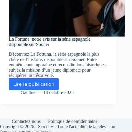
La Fortuna, notre avis sur la série espagnole
disponible sur Sooner
Découvrez La Fortuna, la série espagnole la plus
chère de l’histoire, disponible sur Sooner. Entre
enquête contemporaine et reconstitutions historiques,
suivez la mission d’un jeune diplomate pour
récupérer un trésor volé.
Lire la publication
La
Fortuna,
Gauthier
14 octobre 2025
notre
avis
sur
la
série
Contactez-nous
Politique de confidentialité
espagnole
Copyright © 2026 - Screen+ - Toute l'actualité de la télévision
disponible
française, sur tous les écrans