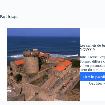
Pays basque
Les carnets de Ju
NOVO19
Julie Andrieu ex
Format, diffusé 
vol en paramoteu
cœur du terroir b
Lire la publ
Le
ca
Gauthier
de
Jul
:
Des