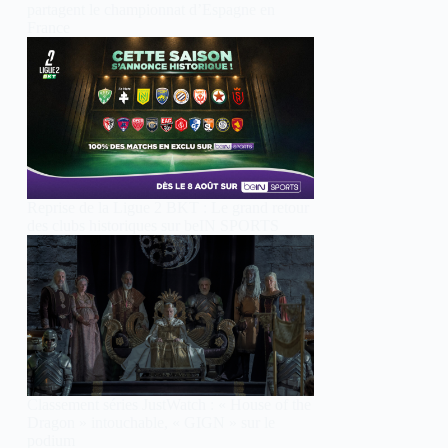
partagent le championnat d’Espagne en
France
Reprise de la Ligue 2 BKT : Le grand retour
des clubs historiques sur beIN SPORTS
Classement séries JustWatch : « House of the
Dragon » intouchable, « GIGN » sur le
podium