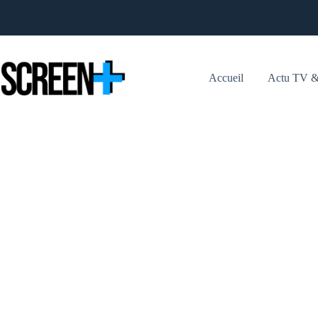
Passer
au
contenu
Accueil
Actu TV &