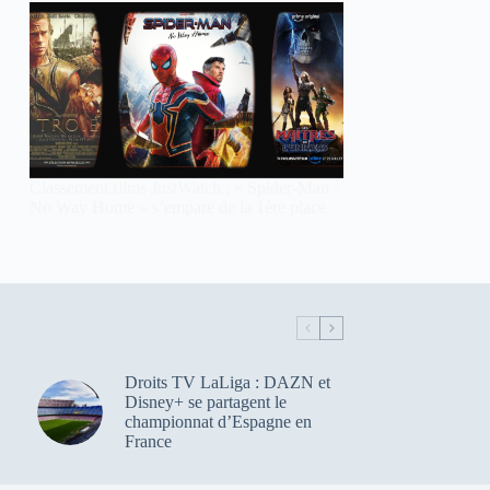
Classement films JustWatch : « Spider-Man :
No Way Home » s’empare de la 1ère place
Droits TV LaLiga : DAZN et
Disney+ se partagent le
championnat d’Espagne en
France