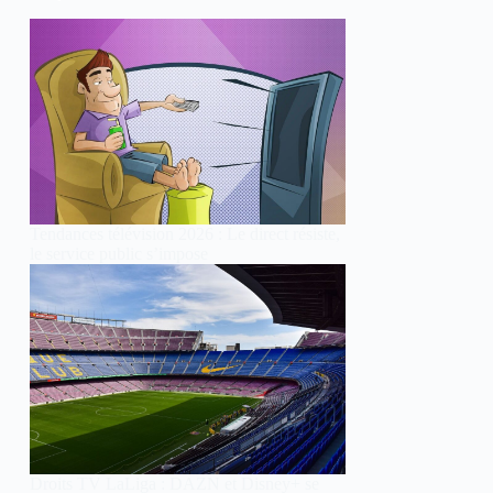
Tendances télévision 2026 : Le direct résiste,
le service public s’impose
Droits TV LaLiga : DAZN et Disney+ se