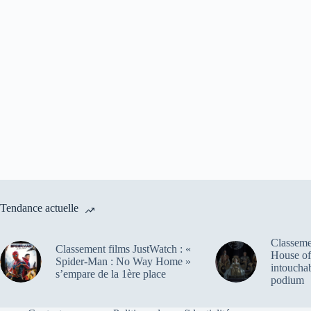
Tendance actuelle
Classemen
Classement films JustWatch : «
House of
Spider-Man : No Way Home »
intoucha
s’empare de la 1ère place
podium