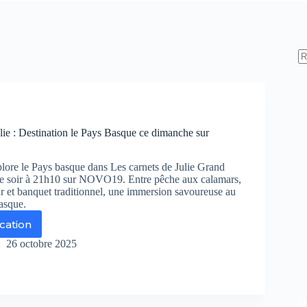
lie : Destination le Pays Basque ce dimanche sur
plore le Pays basque dans Les carnets de Julie Grand
ce soir à 21h10 sur NOVO19. Entre pêche aux calamars,
r et banquet traditionnel, une immersion savoureuse au
asque.
ication
s
rnets
26 octobre 2025
ie
tination
De