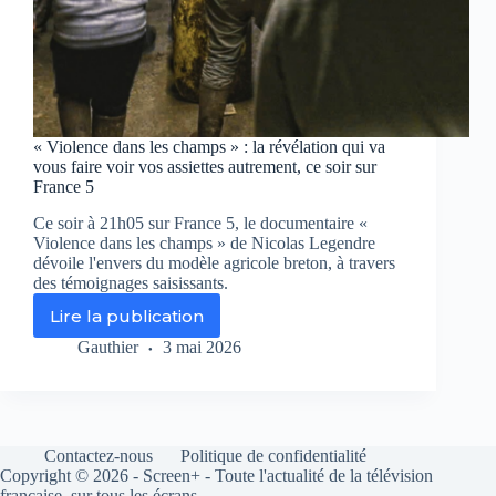
« Violence dans les champs » : la révélation qui va
vous faire voir vos assiettes autrement, ce soir sur
France 5
Ce soir à 21h05 sur France 5, le documentaire «
Violence dans les champs » de Nicolas Legendre
dévoile l'envers du modèle agricole breton, à travers
des témoignages saisissants.
Lire la publication
«
Violence
Gauthier
3 mai 2026
dans
les
champs
»
:
Contactez-nous
Politique de confidentialité
la
Copyright © 2026 - Screen+ - Toute l'actualité de la télévision
révélation
française, sur tous les écrans