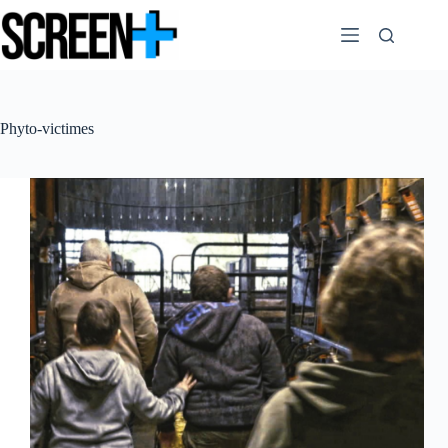
Passer
au
contenu
Phyto-victimes