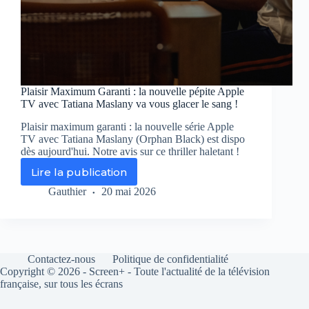
Plaisir Maximum Garanti : la nouvelle pépite Apple
TV avec Tatiana Maslany va vous glacer le sang !
Plaisir maximum garanti : la nouvelle série Apple
TV avec Tatiana Maslany (Orphan Black) est dispo
dès aujourd'hui. Notre avis sur ce thriller haletant !
Lire la publication
Plaisir
Maximum
Gauthier
20 mai 2026
Garanti
:
la
nouvelle
pépite
Contactez-nous
Politique de confidentialité
Apple
Copyright © 2026 - Screen+ - Toute l'actualité de la télévision
TV
française, sur tous les écrans
avec
Tatiana