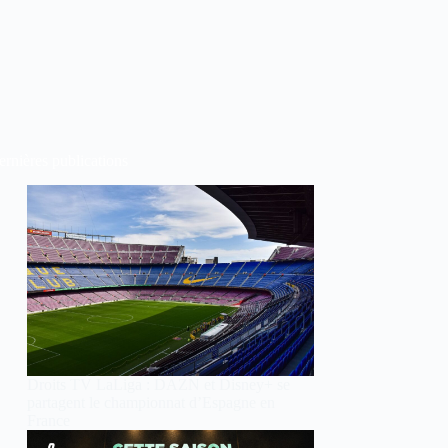
rnières publications
Droits TV LaLiga : DAZN et Disney+ se
partagent le championnat d’Espagne en
France