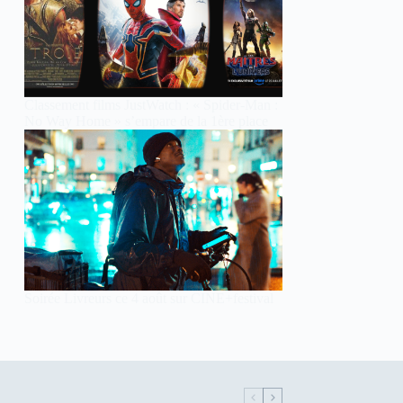
Classement films JustWatch : « Spider-Man :
No Way Home » s’empare de la 1ère place
Soirée Livreurs ce 4 août sur CINE+festival