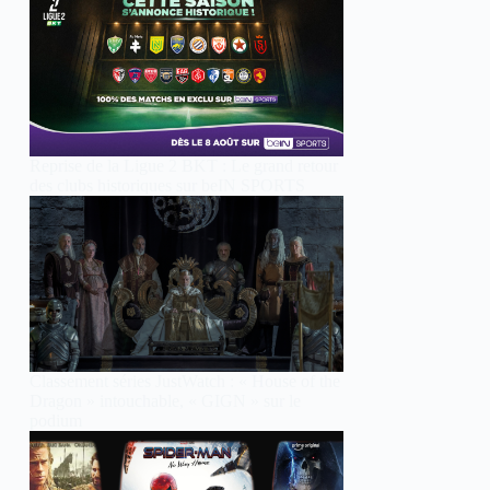
Reprise de la Ligue 2 BKT : Le grand retour
des clubs historiques sur beIN SPORTS
Classement séries JustWatch : « House of the
Dragon » intouchable, « GIGN » sur le
podium