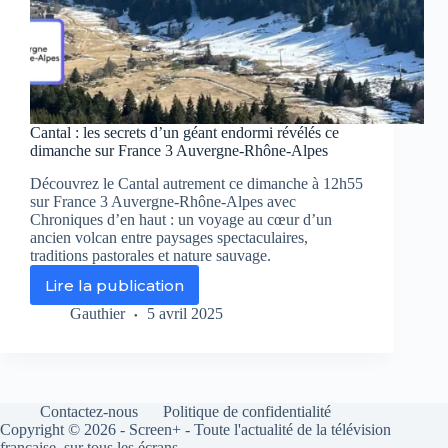
Cantal : les secrets d’un géant endormi révélés ce
dimanche sur France 3 Auvergne-Rhône-Alpes
Découvrez le Cantal autrement ce dimanche à 12h55
sur France 3 Auvergne-Rhône-Alpes avec
Chroniques d’en haut : un voyage au cœur d’un
ancien volcan entre paysages spectaculaires,
traditions pastorales et nature sauvage.
Lire la publication
Cantal
:
Gauthier
5 avril 2025
les
secrets
d’un
géant
endormi
Contactez-nous
Politique de confidentialité
révélés
Copyright © 2026 - Screen+ - Toute l'actualité de la télévision
ce
française, sur tous les écrans