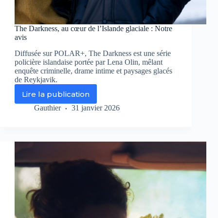
The Darkness, au cœur de l’Islande glaciale : Notre
avis
Diffusée sur POLAR+, The Darkness est une série
policière islandaise portée par Lena Olin, mêlant
enquête criminelle, drame intime et paysages glacés
de Reykjavik.
Lire la publication
The
Darkness,
Gauthier
31 janvier 2026
au
cœur
de
l’Islande
glaciale
:
Notre
avis