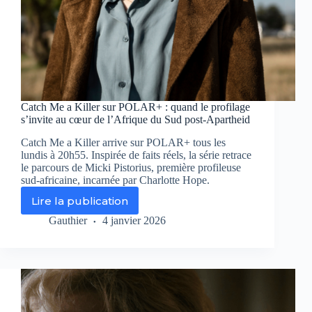
Catch Me a Killer sur POLAR+ : quand le profilage
s’invite au cœur de l’Afrique du Sud post-Apartheid
Catch Me a Killer arrive sur POLAR+ tous les
lundis à 20h55. Inspirée de faits réels, la série retrace
le parcours de Micki Pistorius, première profileuse
sud-africaine, incarnée par Charlotte Hope.
Lire la publication
Catch
Me
Gauthier
4 janvier 2026
a
Killer
sur
POLAR+
:
quand