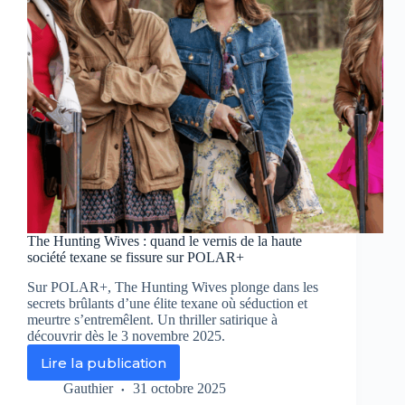
sang
The Hunting Wives : quand le vernis de la haute
société texane se fissure sur POLAR+
Sur POLAR+, The Hunting Wives plonge dans les
secrets brûlants d’une élite texane où séduction et
meurtre s’entremêlent. Un thriller satirique à
découvrir dès le 3 novembre 2025.
Lire la publication
The
Hunting
Gauthier
31 octobre 2025
Wives