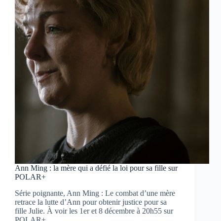
le
profilage
s’invite
au
cœur
de
l’Afrique
du
Sud
post-
Apartheid
Ann Ming : la mère qui a défié la loi pour sa fille sur
POLAR+
Série poignante, Ann Ming : Le combat d’une mère
retrace la lutte d’Ann pour obtenir justice pour sa
fille Julie. À voir les 1er et 8 décembre à 20h55 sur
POLAR+.