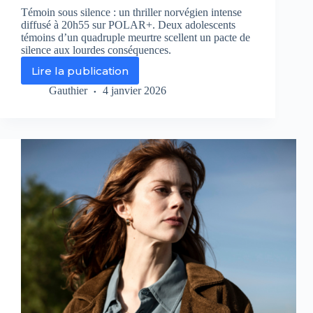
Témoin sous silence : un thriller norvégien intense
diffusé à 20h55 sur POLAR+. Deux adolescents
témoins d’un quadruple meurtre scellent un pacte de
silence aux lourdes conséquences.
Lire la publication
Témoin
sous
Gauthier
4 janvier 2026
silence
:
un
pacte
dangereux
au
cœur
d’un
thriller
norvégien
glaçant