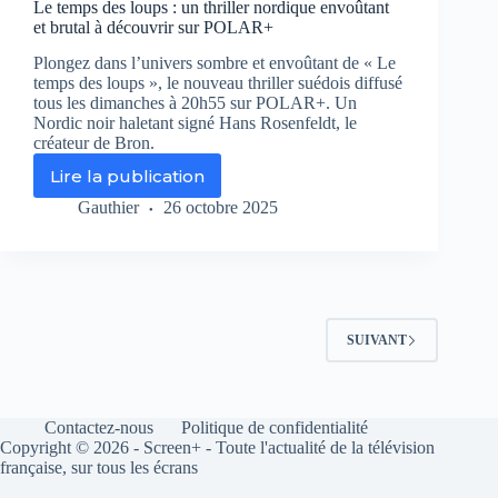
Le temps des loups : un thriller nordique envoûtant
et brutal à découvrir sur POLAR+
Plongez dans l’univers sombre et envoûtant de « Le
temps des loups », le nouveau thriller suédois diffusé
tous les dimanches à 20h55 sur POLAR+. Un
Nordic noir haletant signé Hans Rosenfeldt, le
créateur de Bron.
Lire la publication
Le
temps
Gauthier
26 octobre 2025
des
loups
:
un
thriller
nordique
SUIVANT
envoûtant
et
brutal
à
Contactez-nous
Politique de confidentialité
découvrir
Copyright © 2026 - Screen+ - Toute l'actualité de la télévision
sur
française, sur tous les écrans
POLAR+