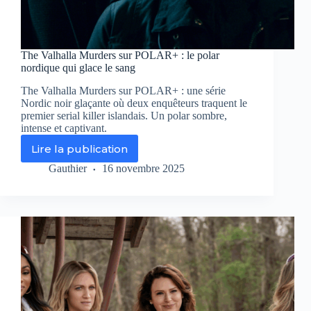
The Valhalla Murders sur POLAR+ : le polar
nordique qui glace le sang
The Valhalla Murders sur POLAR+ : une série
Nordic noir glaçante où deux enquêteurs traquent le
premier serial killer islandais. Un polar sombre,
intense et captivant.
Lire la publication
The
Valhalla
Gauthier
16 novembre 2025
Murders
sur
POLAR+
:
le
polar
nordique
qui
glace
le