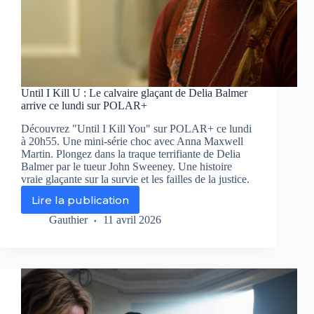
Until I Kill U : Le calvaire glaçant de Delia Balmer
arrive ce lundi sur POLAR+
Découvrez "Until I Kill You" sur POLAR+ ce lundi
à 20h55. Une mini-série choc avec Anna Maxwell
Martin. Plongez dans la traque terrifiante de Delia
Balmer par le tueur John Sweeney. Une histoire
vraie glaçante sur la survie et les failles de la justice.
Lire la publication
Until
I
Gauthier
11 avril 2026
Kill
U
:
Le
calvaire
glaçant
de