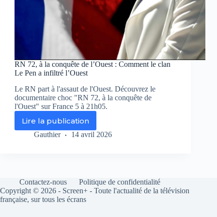
RN 72, à la conquête de l’Ouest : Comment le clan
Le Pen a infiltré l’Ouest
Le RN part à l'assaut de l'Ouest. Découvrez le
documentaire choc "RN 72, à la conquête de
l'Ouest" sur France 5 à 21h05.
Lire la publication
RN
72,
Gauthier
14 avril 2026
à
la
conquête
de
l’Ouest
Contactez-nous
Politique de confidentialité
:
Copyright © 2026 - Screen+ - Toute l'actualité de la télévision
Comment
française, sur tous les écrans
le
clan