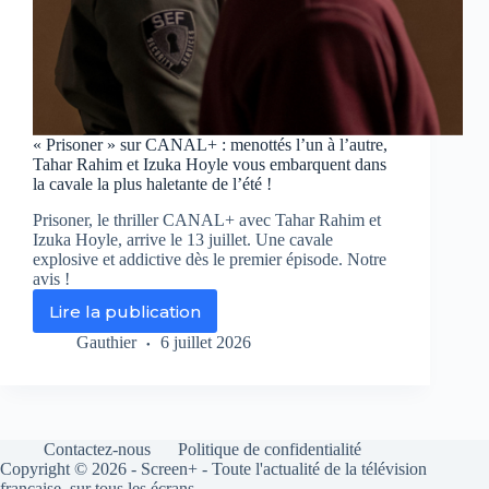
« Prisoner » sur CANAL+ : menottés l’un à l’autre,
Tahar Rahim et Izuka Hoyle vous embarquent dans
la cavale la plus haletante de l’été !
Prisoner, le thriller CANAL+ avec Tahar Rahim et
Izuka Hoyle, arrive le 13 juillet. Une cavale
explosive et addictive dès le premier épisode. Notre
avis !
Lire la publication
«
Prisoner
Gauthier
6 juillet 2026
»
sur
CANAL+
:
menottés
Contactez-nous
Politique de confidentialité
l’un
Copyright © 2026 - Screen+ - Toute l'actualité de la télévision
à
française, sur tous les écrans