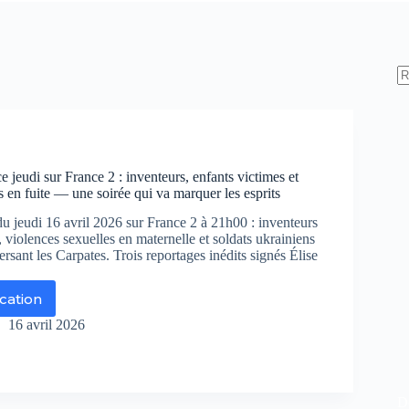
 jeudi sur France 2 : inventeurs, enfants victimes et
s en fuite — une soirée qui va marquer les esprits
u jeudi 16 avril 2026 sur France 2 à 21h00 : inventeurs
, violences sexuelles en maternelle et soldats ukrainiens
ersant les Carpates. Trois reportages inédits signés Élise
ication
voyé
cial
16 avril 2026
di
r
ance
De