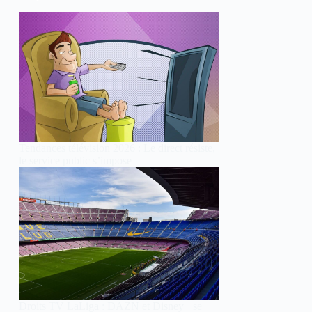
Tendances télévision 2026 : Le direct résiste,
le service public s’impose
Droits TV LaLiga : DAZN et Disney+ se