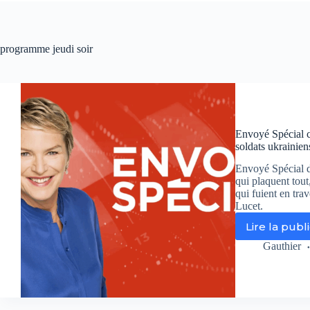
programme jeudi soir
Envoyé Spécial ce
soldats ukrainien
Envoyé Spécial d
qui plaquent tout
qui fuient en trav
Lucet.
Lire la publ
En
Spé
Gauthier
ce
jeu
su
Fr