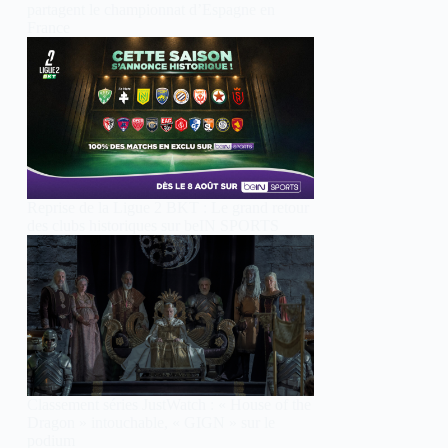
partagent le championnat d’Espagne en
France
Reprise de la Ligue 2 BKT : Le grand retour
des clubs historiques sur beIN SPORTS
Classement séries JustWatch : « House of the
Dragon » intouchable, « GIGN » sur le
podium