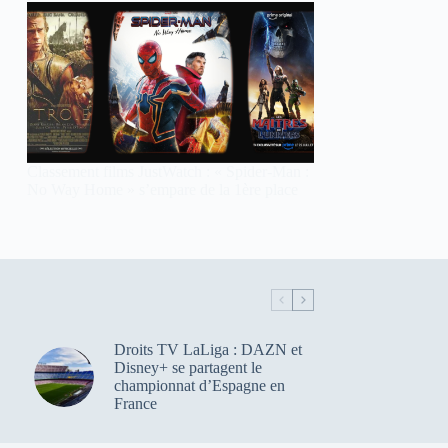
Classement films JustWatch : « Spider-Man :
No Way Home » s’empare de la 1ère place
Droits TV LaLiga : DAZN et
Disney+ se partagent le
championnat d’Espagne en
France