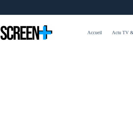
Passer
au
contenu
Accueil
Actu TV &