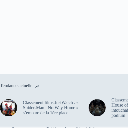
Tendance actuelle
Classemen
Classement films JustWatch : «
House of
Spider-Man : No Way Home »
intoucha
s’empare de la 1ère place
podium