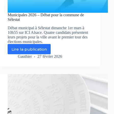
Municipales 2026 – Débat pour la commune de
Sélestat
Débat municipal à Sélestat dimanche 1er mars à
10h55 sur ICI Alsace. Quatre candidats présentent
leurs projets pour la ville avant le premier tour des
élections municipales.
Lire la publication
Municipales
2026
Gauthier
27 février 2026
–
Débat
pour
la
commune
de
Sélestat