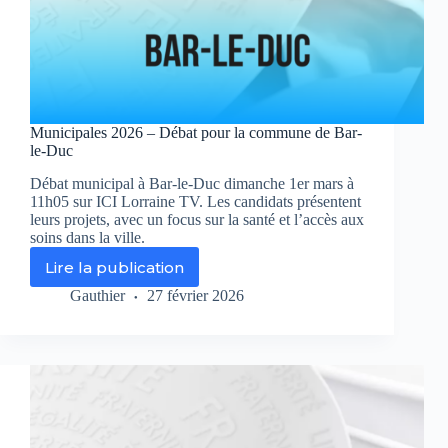
Municipales 2026 – Débat pour la commune de Bar-
le-Duc
Débat municipal à Bar-le-Duc dimanche 1er mars à
11h05 sur ICI Lorraine TV. Les candidats présentent
leurs projets, avec un focus sur la santé et l’accès aux
soins dans la ville.
Lire la publication
Municipales
2026
Gauthier
27 février 2026
–
Débat
pour
la
commune
de
Bar-
le-