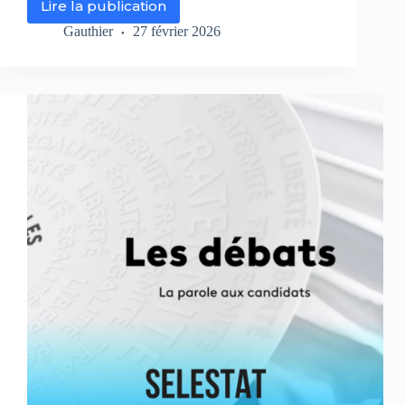
Lire la publication
Municipales
2026
Gauthier
27 février 2026
–
Débat
pour
la
commune
d’Epinal