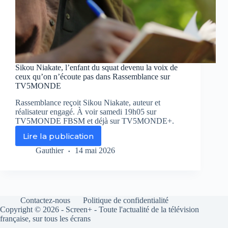
Sikou Niakate, l’enfant du squat devenu la voix de
ceux qu’on n’écoute pas dans Rassemblance sur
TV5MONDE
Rassemblance reçoit Sikou Niakate, auteur et
réalisateur engagé. À voir samedi 19h05 sur
TV5MONDE FBSM et déjà sur TV5MONDE+.
Lire la publication
Sikou
Niakate,
Gauthier
14 mai 2026
l’enfant
du
squat
devenu
la
Contactez-nous
Politique de confidentialité
voix
Copyright © 2026 - Screen+ - Toute l'actualité de la télévision
de
française, sur tous les écrans
ceux