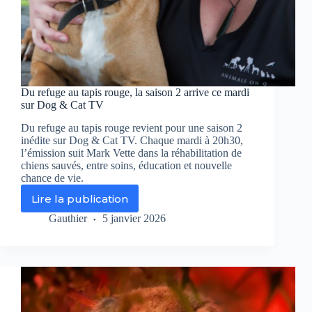
Du refuge au tapis rouge, la saison 2 arrive ce mardi
sur Dog & Cat TV
Du refuge au tapis rouge revient pour une saison 2
inédite sur Dog & Cat TV. Chaque mardi à 20h30,
l’émission suit Mark Vette dans la réhabilitation de
chiens sauvés, entre soins, éducation et nouvelle
chance de vie.
Lire la publication
Du
refuge
Gauthier
5 janvier 2026
au
tapis
rouge,
la
saison
2
arrive