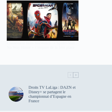
Classement films JustWatch : « Spider-Man :
No Way Home » s’empare de la 1ère place
Droits TV LaLiga : DAZN et
Disney+ se partagent le
championnat d’Espagne en
France