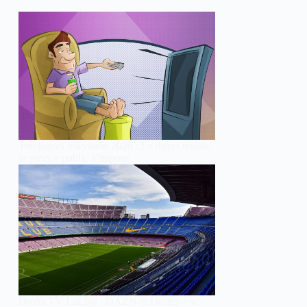
Tendances télévision 2026 : Le direct résiste,
le service public s’impose
Droits TV LaLiga : DAZN et Disney+ se