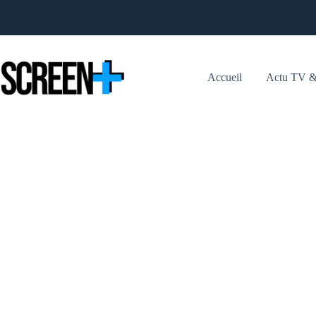
Passer
au
contenu
Accueil
Actu TV &