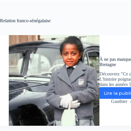
Relation franco-sénégalaise
À ne pas manquer
Bretagne
Découvrez "Ce qu
L'histoire poigna
dans les années 
Lire la publ
À
ne
Gauthier
pa
ma
:
« C
qui