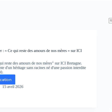
 : « Ce qui reste des amours de nos mères » sur ICI
i reste des amours de nos mères" sur ICI Bretagne.
nte d'un héritage sans racines né d'une passion interdite
50.
ication
15 avril 2026
s
nquer
e
De