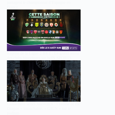
partagent le championnat d’Espagne en
France
Reprise de la Ligue 2 BKT : Le grand retour
des clubs historiques sur beIN SPORTS
Classement séries JustWatch : « House of the
Dragon » intouchable, « GIGN » sur le
podium