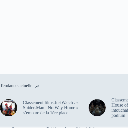
Tendance actuelle
Classemen
Classement films JustWatch : «
House of
Spider-Man : No Way Home »
intoucha
s’empare de la 1ère place
podium