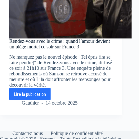
Rendez-vous avec le crime : quand l’amour devient
un piège mortel ce soir sur France 3
Ne manquez pas le nouvel épisode "Tel épris (ira se
faire pendre)" de Rendez-vous avec le crime, diffusé
ce soir à 21h10 sur France 3. Une enquête pleine de
rebondissements où Samson se retrouve accusé de
meurtre et où Lila doit affronter les mensonges pour
découvrir la vérité.
Lire la publication
Rendez-
vous
Gauthier
14 octobre 2025
avec
le
crime
:
quand
Contactez-nous
Politique de confidentialité
l’amour
Copyright © 2026 - Screen+ - Toute l'actualité de la télévision