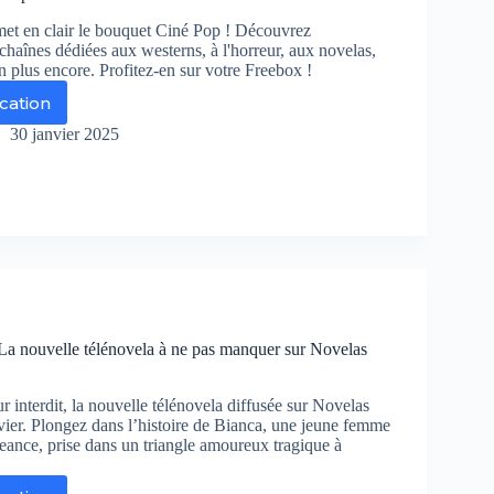
h50
 met en clair le bouquet Ciné Pop ! Découvrez
r
chaînes dédiées aux westerns, à l'horreur, aux novelas,
n plus encore. Profitez-en sur votre Freebox !
eizh
ication
uquet
30 janvier 2025
né
p
ir
r
ee
t
is
 La nouvelle télénovela à ne pas manquer sur Novelas
rier
interdit, la nouvelle télénovela diffusée sur Novelas
vier. Plongez dans l’histoire de Bianca, une jeune femme
eance, prise dans un triangle amoureux tragique à