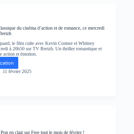
tique
r
te
aptation
lassique du cinéma d’action et de romance, ce mercredi
emier
Breizh
us
ard, le film culte avec Kevin Costner et Whitney
redi à 20h50 sur TV Breizh. Un thriller romantique et
e action et émotion.
ication
dyguard
11 février 2025
ssique
néma
ction
mance,
rcredi
op en clair sur Free tout le mois de février !