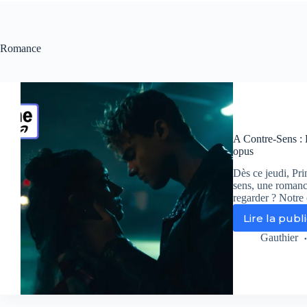
Romance
A Contre-Sens : L
opus
Dès ce jeudi, Pr
sens, une romance
regarder ? Notre 
Lire la publ
A
Co
Gauthier
Se
:
Lo
:
No