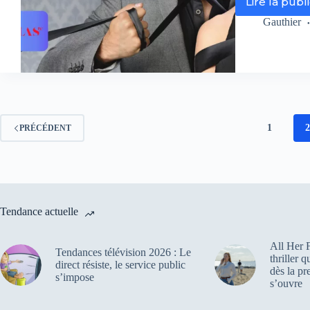
Lire la publ
Am
int
Gauthier
:
La
no
tél
à
ne
pa
ma
1
PRÉCÉDENT
su
No
TV
Tendance actuelle
All Her F
Tendances télévision 2026 : Le
thriller 
direct résiste, le service public
dès la pr
s’impose
s’ouvre