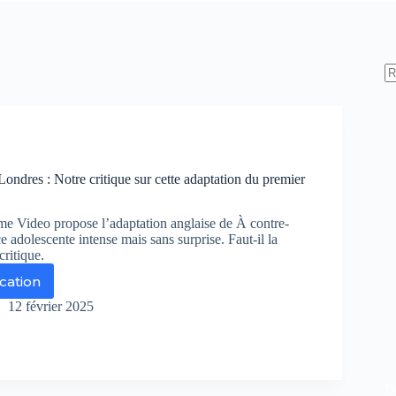
ondres : Notre critique sur cette adaptation du premier
ime Video propose l’adaptation anglaise de À contre-
 adolescente intense mais sans surprise. Faut-il la
critique.
ication
ntre-
12 février 2025
ns
ndres
tre
De