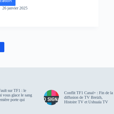
ication
our
erdit
26 janvier 2025
uvelle
énovela
s
nquer
2
r
velas
ault sur TF1 : le
Conflit TF1 Canal+ : Fin de la
qui vous glace le sang
diffusion de TV Breizh,
emière porte qui
Histoire TV et Ushuaïa TV