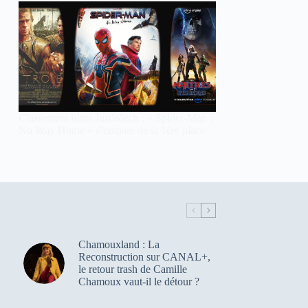
Classement films JustWatch : « Spider-Man :
No Way Home » s’empare de la 1ère place
Chamouxland : La
Reconstruction sur CANAL+,
le retour trash de Camille
Chamoux vaut-il le détour ?