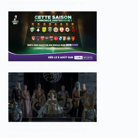
partagent le championnat d’Espagne en
France
Reprise de la Ligue 2 BKT : Le grand retour
des clubs historiques sur beIN SPORTS
Classement séries JustWatch : « House of the
Dragon » intouchable, « GIGN » sur le
podium