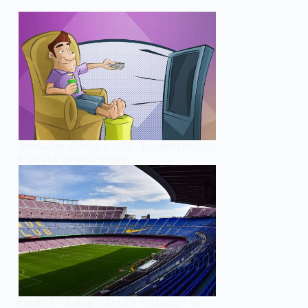
Tendances télévision 2026 : Le direct résiste,
le service public s’impose
Droits TV LaLiga : DAZN et Disney+ se