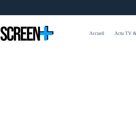
Passer
au
contenu
Accueil
Actu TV &