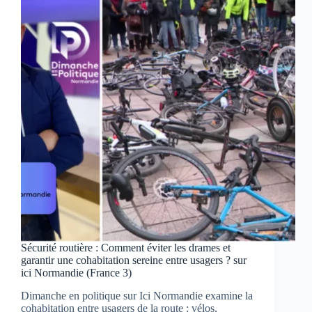
Rouen
sous
les
bombes
alliées »
—
le
documentaire
choc
à
voir
samedi
sur
Le
Figaro
TV
Sécurité routière : Comment éviter les drames et
garantir une cohabitation sereine entre usagers ? sur
ici Normandie (France 3)
Dimanche en politique sur Ici Normandie examine la
cohabitation entre usagers de la route : vélos,