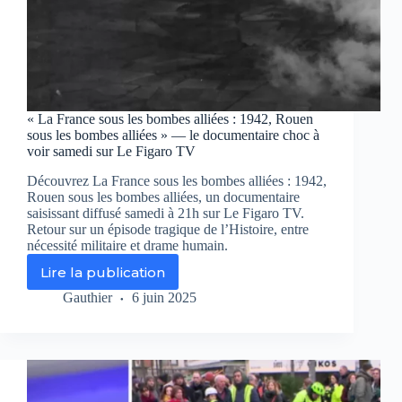
« La France sous les bombes alliées : 1942, Rouen
sous les bombes alliées » — le documentaire choc à
voir samedi sur Le Figaro TV
Découvrez La France sous les bombes alliées : 1942,
Rouen sous les bombes alliées, un documentaire
saisissant diffusé samedi à 21h sur Le Figaro TV.
Retour sur un épisode tragique de l’Histoire, entre
nécessité militaire et drame humain.
Lire la publication
« La
France
Gauthier
6 juin 2025
sous
les
bombes
alliées
:
1942,